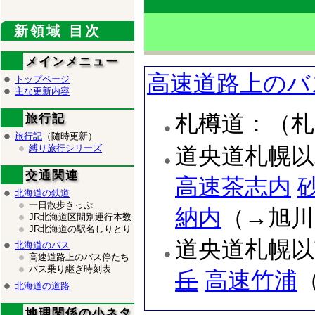
新領域 目次
メインメニュー
高速道路上のバ
トップページ
主な更新内容
札樽道：（札
旅行記
旅行記
（随時更新）
縛り旅行シリーズ
道央道札幌以
交通関連
高速茶志内
北海道の鉄道
一日散歩きっぷ
納内
（→旭川
JR北海道区間別運行本数
JR北海道の駅名しりとり
道央道札幌以
北海道のバス
高速道路上のバス停たち
バス乗り継ぎ時刻表
丘
高速竹浦
北海道の道路
地理関係の小ネタ