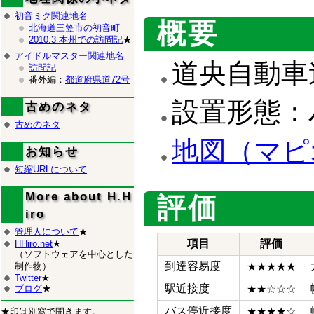
初音ミク関連地名
概要
北海道三笠市の初音町
2010.3 本州での訪問記
★
アイドルマスター関連地名
道央自動車道
訪問記
番外編：
都道府県道72号
設置形態：
古めのネタ
古めのネタ
地図（マピ
お知らせ
短縮URLについて
More about H.H
評価
iro
管理人について
★
項目
評価
HHiro.net
★
（ソフトウェアを中心とした
到達容易度
★★★★★
制作物）
Twitter
★
駅近接度
★★☆☆☆
ブログ
★
バス停近接度
★★★★☆
★印は別窓で開きます。