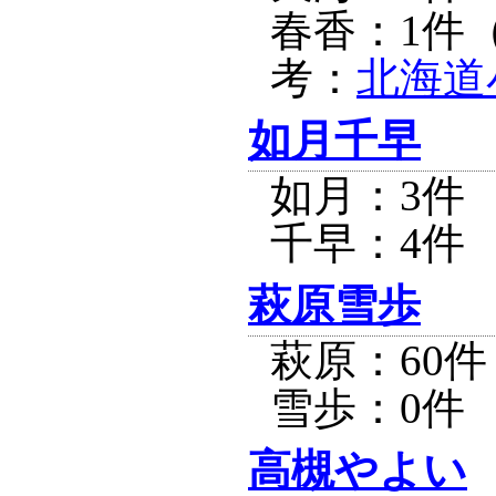
春香：1件
考：
北海道
如月千早
如月：3件
千早：4件
萩原雪歩
萩原：60件
雪歩：0件
高槻やよい