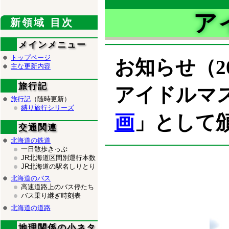
ア
新領域 目次
メインメニュー
トップページ
お知らせ（201
主な更新内容
旅行記
アイドルマ
旅行記
（随時更新）
縛り旅行シリーズ
画
」として
交通関連
北海道の鉄道
一日散歩きっぷ
JR北海道区間別運行本数
JR北海道の駅名しりとり
北海道のバス
高速道路上のバス停たち
バス乗り継ぎ時刻表
北海道の道路
地理関係の小ネタ