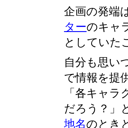
企画の発端
ター
のキャ
としていた
自分も思い
で情報を提
「各キャラ
だろう？」
地名
のとき