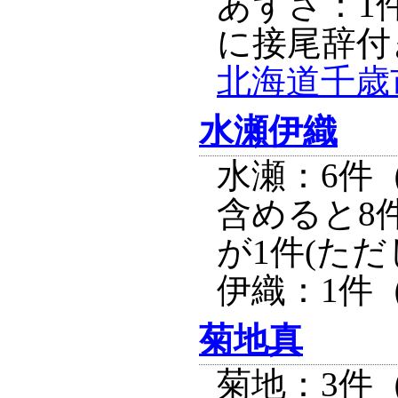
あずさ：1
に接尾辞付
北海道千歳
水瀬伊織
水瀬：6件
含めると8
が1件(た
伊織：1件
菊地真
菊地：3件