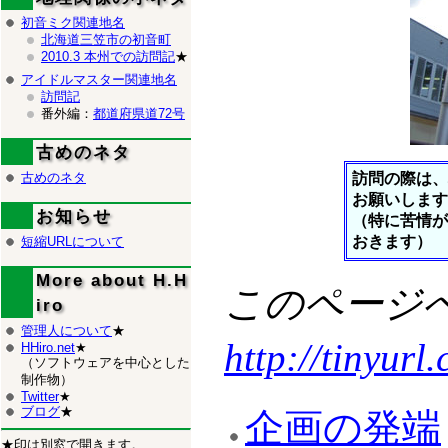
初音ミク関連地名
北海道三笠市の初音町
2010.3 本州での訪問記
★
アイドルマスター関連地名
訪問記
番外編：
都道府県道72号
古めのネタ
訪問の際は、
古めのネタ
お願いします
お知らせ
（特に苦情が
おきます）
短縮URLについて
More about H.H
このページへ
iro
管理人について
★
http://tinyurl
HHiro.net
★
（ソフトウェアを中心とした
制作物）
Twitter
★
ブログ
★
企画の発端
★印は別窓で開きます。