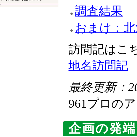
調査結果
おまけ：北
訪問記はこ
地名訪問記
最終更新：200
961プロの
企画の発端