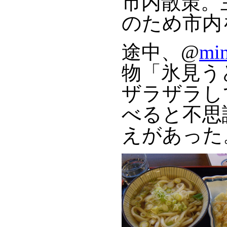
市内散策。
のため市内
途中、@
mi
物「氷見う
ザラザラし
べると不思
えがあった