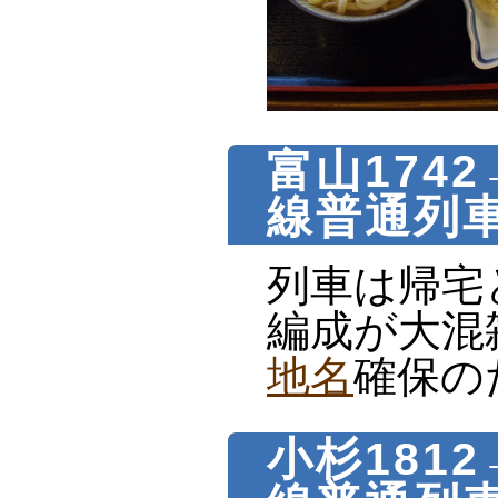
富山1742
線普通列車
列車は帰宅
編成が大混
地名
確保の
小杉1812