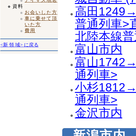
アイマス地名
資料
高田1249→
お会いした方
車に乗せて頂
普通列車>直
いた方
費用
北陸本線普
<新 領 域> に戻る
富山市内
富山1742→
通列車>
小杉1812→
通列車>
金沢市内
新潟市内