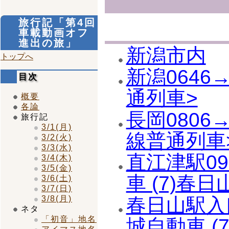
旅行記「第4回
車載動画オフ
進出の旅」
新潟市内
トップへ
新潟0646→
目次
通列車>
概要
各論
長岡0806→
旅行記
3/1(月)
線普通列車
3/2(火)
3/3(水)
直江津駅09
3/4(木)
3/5(金)
車 (7)春日
3/6(土)
3/7(日)
春日山駅入口
3/8(月)
ネタ
「初音」地名
城自動車 (