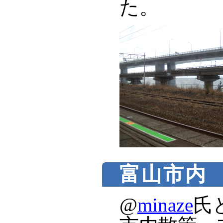
た。
富山市内
@
minaze
氏