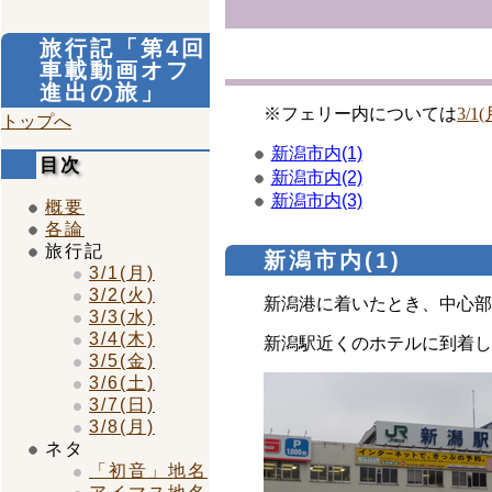
旅行記「第4回
車載動画オフ
進出の旅」
※フェリー内については
3/1(
トップへ
新潟市内(1)
目次
新潟市内(2)
新潟市内(3)
概要
各論
旅行記
新潟市内(1)
3/1(月)
3/2(火)
新潟港に着いたとき、中心部
3/3(水)
3/4(木)
新潟駅近くのホテルに到着し
3/5(金)
3/6(土)
3/7(日)
3/8(月)
ネタ
「初音」地名