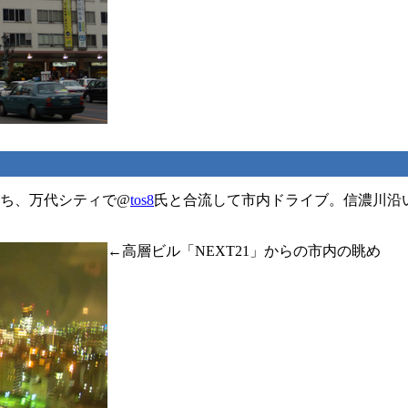
ち、万代シティで@
tos8
氏と合流して市内ドライブ。信濃川沿
←高層ビル「NEXT21」からの市内の眺め