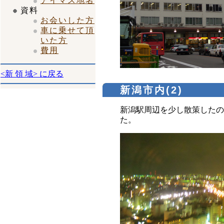
アイマス地名
資料
お会いした方
車に乗せて頂
いた方
費用
<新 領 域> に戻る
新潟市内(2)
新潟駅周辺を少し散策したの
た。