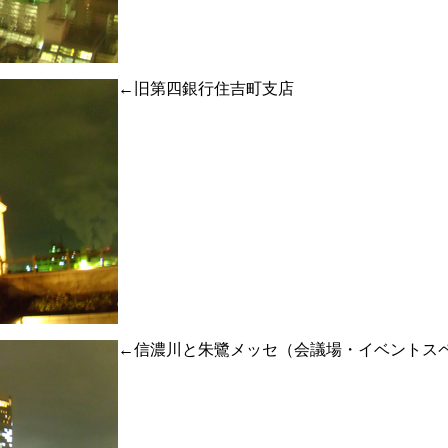
←旧第四銀行住吉町支店
←信濃川と朱鷺メッセ（会議場・イベントス