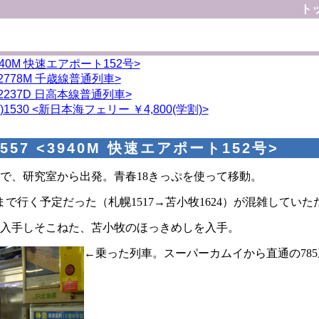
ト
940M 快速エアポート152号>
<2778M 千歳線普通列車>
<2237D 日高本線普通列車>
530 <新日本海フェリー ￥4,800(学割)>
557 <3940M 快速エアポート152号>
で、研究室から出発。青春18きっぷを使って移動。
まで行く予定だった（札幌1517→苫小牧1624）が混雑して
入手しそこねた、苫小牧のほっきめしを入手。
←乗った列車。スーパーカムイから直通の785