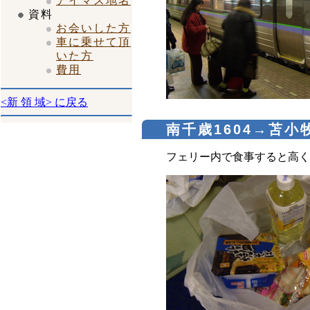
アイマス地名
資料
お会いした方
車に乗せて頂
いた方
費用
<新 領 域> に戻る
南千歳1604→苫小牧
フェリー内で食事すると高く