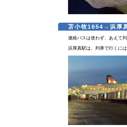
苫小牧1654→浜厚真
連絡バスは使わず、あえて列
浜厚真駅は、列車で行くには