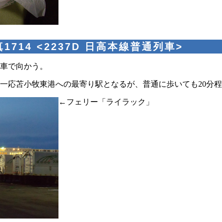
1714 <2237D 日高本線普通列車>
車で向かう。
一応苫小牧東港への最寄り駅となるが、普通に歩いても20分
←フェリー「ライラック」