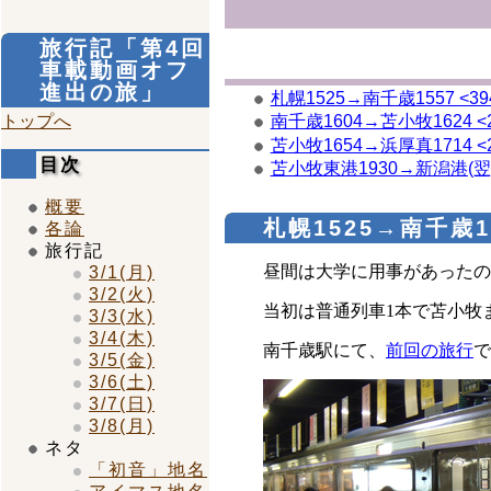
旅行記「第4回
車載動画オフ
進出の旅」
札幌1525→南千歳1557 <3
トップへ
南千歳1604→苫小牧1624 
苫小牧1654→浜厚真1714 
目次
苫小牧東港1930→新潟港(翌)1
概要
札幌1525→南千歳1
各論
旅行記
昼間は大学に用事があったの
3/1(月)
3/2(火)
当初は普通列車1本で苫小牧
3/3(水)
3/4(木)
南千歳駅にて、
前回の旅行
で
3/5(金)
3/6(土)
3/7(日)
3/8(月)
ネタ
「初音」地名