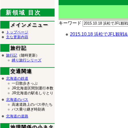
新領域 目次
キーワード
メインメニュー
トップページ
2015.10.18 浜松でJFL観
主な更新内容
旅行記
旅行記
（随時更新）
縛り旅行シリーズ
交通関連
北海道の鉄道
一日散歩きっぷ
JR北海道区間別運行本数
JR北海道の駅名しりとり
北海道のバス
高速道路上のバス停たち
バス乗り継ぎ時刻表
北海道の道路
地理関係の小ネタ