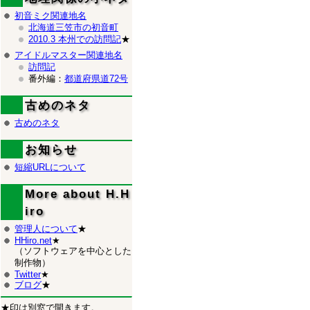
初音ミク関連地名
北海道三笠市の初音町
2010.3 本州での訪問記
★
アイドルマスター関連地名
訪問記
番外編：
都道府県道72号
古めのネタ
古めのネタ
お知らせ
短縮URLについて
More about H.H
iro
管理人について
★
HHiro.net
★
（ソフトウェアを中心とした
制作物）
Twitter
★
ブログ
★
★印は別窓で開きます。