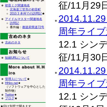
征/11月29
初音ミク関連地名
北海道三笠市の初音町
2010.3 本州での訪問記
★
2014.11
アイドルマスター関連地名
訪問記
番外編：
都道府県道72号
周年ライブ遠
古めのネタ
12.1 シ
古めのネタ
お知らせ
征/11月30
短縮URLについて
More about H.H
2014.11
iro
管理人について
★
周年ライブ遠
HHiro.net
★
（ソフトウェアを中心とした
制作物）
12.1 シ
Twitter
★
ブログ
★
★印は別窓で開きます。