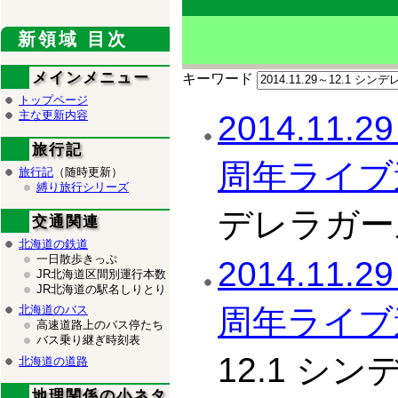
新領域 目次
メインメニュー
キーワード
トップページ
主な更新内容
2014.11
旅行記
周年ライブ
旅行記
（随時更新）
縛り旅行シリーズ
デレラガー
交通関連
北海道の鉄道
一日散歩きっぷ
2014.11
JR北海道区間別運行本数
JR北海道の駅名しりとり
周年ライブ遠
北海道のバス
高速道路上のバス停たち
バス乗り継ぎ時刻表
12.1 シ
北海道の道路
地理関係の小ネタ