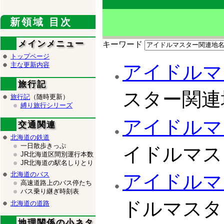
新領域 目次
メインメニュー
キーワード
トップページ
主な更新内容
アイドルマ
旅行記
スター関連
旅行記
（随時更新）
縛り旅行シリーズ
アイドルマ
交通関連
北海道の鉄道
一日散歩きっぷ
イドルマス
JR北海道区間別運行本数
JR北海道の駅名しりとり
北海道のバス
アイドルマ
高速道路上のバス停たち
バス乗り継ぎ時刻表
ドルマスタ
北海道の道路
地理関係の小ネタ