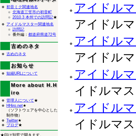
アイドルマ
初音ミク関連地名
北海道三笠市の初音町
2010.3 本州での訪問記
★
アイドルマ
アイドルマスター関連地名
訪問記
番外編：
都道府県道72号
アイドルマ
古めのネタ
アイドルマ
古めのネタ
お知らせ
アイドルマ
短縮URLについて
More about H.H
イドルマス
iro
管理人について
★
アイドルマ
HHiro.net
★
（ソフトウェアを中心とした
制作物）
イドルマス
Twitter
★
ブログ
★
★印は別窓で開きます。