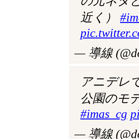
の元ネタ
近く）
#im
pic.twitte
— 導線 (@do
アニデレ
公園のモ
#imas_cg
p
— 導線 (@do