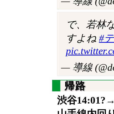
— 導線 (@do
で、若林
すよね
#
pic.twitter
— 導線 (@do
帰路
渋谷14:01?→
山手線内回り