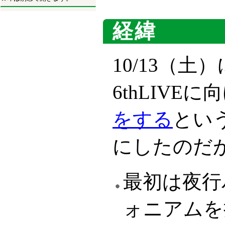
経緯
10/13（
6thLIVEに
をする
とい
にしたのだ
最初は夜行
ォニアムを