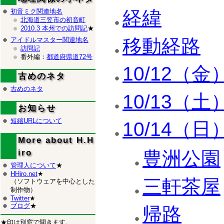
初音ミク関連地名
経緯
北海道三笠市の初音町
2010.3 本州での訪問記
★
移動経路
アイドルマスター関連地名
訪問記
番外編：
都道府県道72号
10/12（金
古めのネタ
古めのネタ
10/13（土
お知らせ
短縮URLについて
10/14（日
More about H.H
iro
豊洲公園
管理人について
★
HHiro.net
★
三軒茶屋
（ソフトウェアを中心とした
制作物）
Twitter
★
ブログ
★
帰路
★印は別窓で開きます。