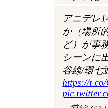
アニデレ1
か（場所
ど）が事
シーンに
谷線/環七
https://t.c
pic.twitte