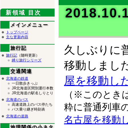
2018.1
新領域 目次
メインメニュー
トップページ
主な更新内容
久しぶりに
旅行記
旅行記
（随時更新）
縛り旅行シリーズ
移動しまし
交通関連
屋を移動し
北海道の鉄道
一日散歩きっぷ
JR北海道区間別運行本数
（※このとき
JR北海道の駅名しりとり
北海道のバス
粋に普通列車
高速道路上のバス停たち
バス乗り継ぎ時刻表
北海道の道路
名古屋を移動
地理関係の小ネタ