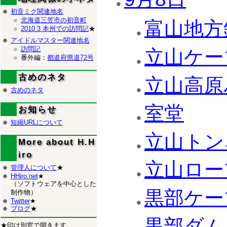
初音ミク関連地名
北海道三笠市の初音町
富山地方
2010.3 本州での訪問記
★
アイドルマスター関連地名
訪問記
立山ケー
番外編：
都道府県道72号
古めのネタ
立山高原
古めのネタ
室堂
お知らせ
短縮URLについて
立山トン
More about H.H
iro
立山ロー
管理人について
★
HHiro.net
★
（ソフトウェアを中心とした
黒部ケー
制作物）
Twitter
★
ブログ
★
黒部ダム
★印は別窓で開きます。