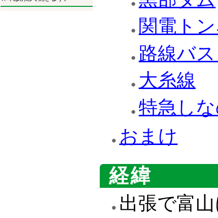
関電トン
路線バス
大糸線
特急しな
おまけ
経緯
出張で富山