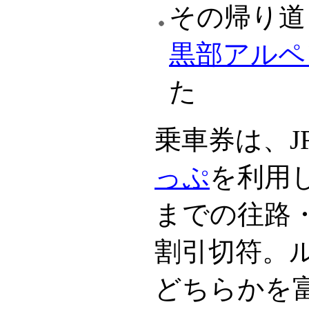
その帰り道
黒部アルペ
た
乗車券は、J
っぷ
を利用
までの往路
割引切符。
どちらかを