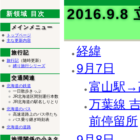
2016.9
新領域 目次
メインメニュー
トップページ
主な更新内容
経緯
旅行記
旅行記
（随時更新）
9月7日
縛り旅行シリーズ
交通関連
富山駅→
北海道の鉄道
一日散歩きっぷ
JR北海道区間別運行本数
万葉線 
JR北海道の駅名しりとり
北海道のバス
高速道路上のバス停たち
前停留所
バス乗り継ぎ時刻表
北海道の道路
9月8日
地理関係の小ネタ