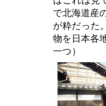
はこれは見
で北海道産
が粋だった
物を日本各
一つ）