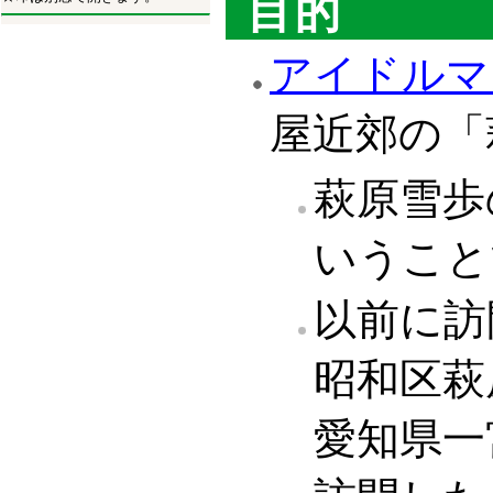
目的
アイドルマ
屋近郊の「
萩原雪歩
いうこと
以前に訪
昭和区萩
愛知県一