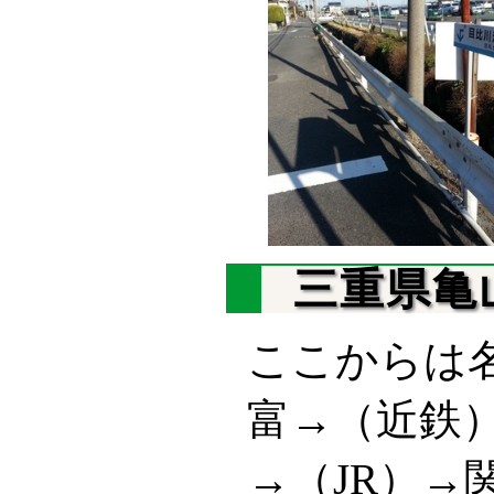
三重県亀
ここからは
富→（近鉄）
→（JR）→