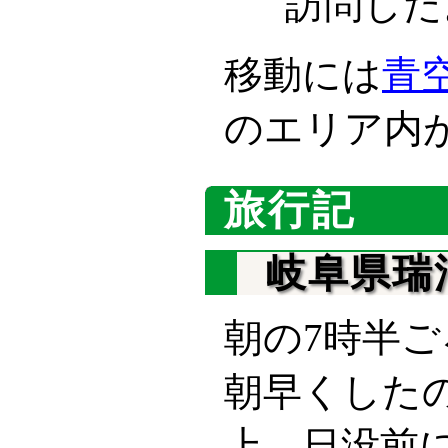
訪問した
移動には
青
のエリア内
旅行記
岐阜県瑞
朝の7時半
朝早くした
上、日没前