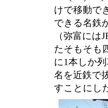
けで移動で
できる名鉄
（弥富には
たそもそも
に1本しか
名を近鉄で
すことにし