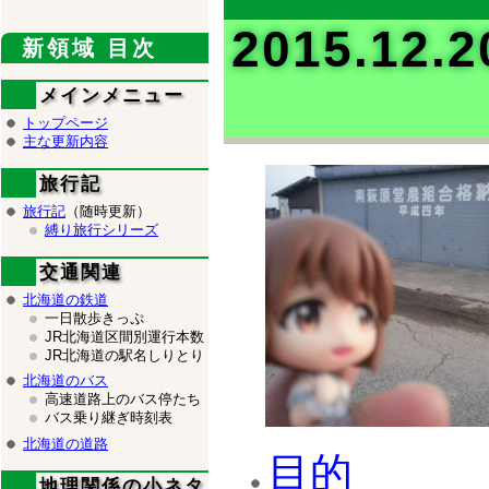
2015.1
新領域 目次
メインメニュー
トップページ
主な更新内容
旅行記
旅行記
（随時更新）
縛り旅行シリーズ
交通関連
北海道の鉄道
一日散歩きっぷ
JR北海道区間別運行本数
JR北海道の駅名しりとり
北海道のバス
高速道路上のバス停たち
バス乗り継ぎ時刻表
北海道の道路
目的
地理関係の小ネタ