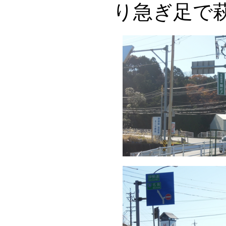
り急ぎ足で