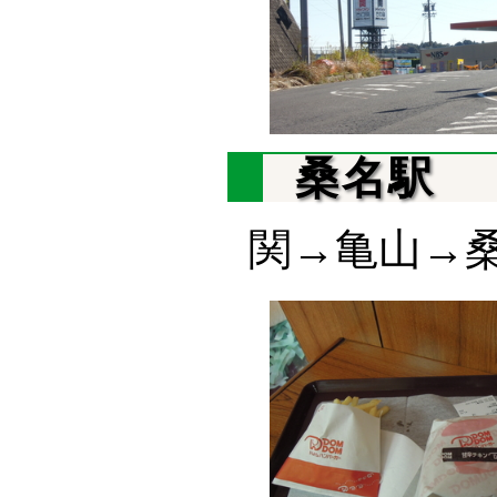
桑名駅
関→亀山→