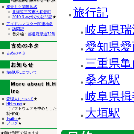
初音ミク関連地名
旅行記
北海道三笠市の初音町
2010.3 本州での訪問記
★
アイドルマスター関連地名
岐阜県瑞
訪問記
番外編：
都道府県道72号
愛知県愛
古めのネタ
古めのネタ
三重県亀
お知らせ
短縮URLについて
桑名駅
More about H.H
iro
岐阜県揖
管理人について
★
HHiro.net
★
（ソフトウェアを中心とした
大垣駅
制作物）
Twitter
★
ブログ
★
★印は別窓で開きます。