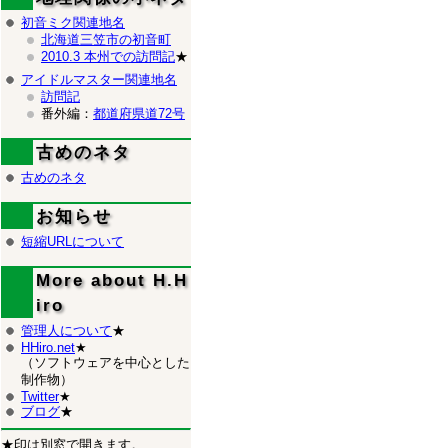
初音ミク関連地名
北海道三笠市の初音町
2010.3 本州での訪問記
★
アイドルマスター関連地名
訪問記
番外編：
都道府県道72号
古めのネタ
古めのネタ
お知らせ
短縮URLについて
More about H.H
iro
管理人について
★
HHiro.net
★
（ソフトウェアを中心とした
制作物）
Twitter
★
ブログ
★
★印は別窓で開きます。