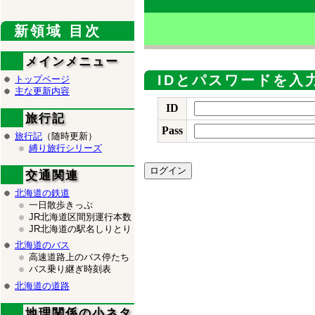
新領域 目次
メインメニュー
IDとパスワードを入
トップページ
主な更新内容
ID
旅行記
Pass
旅行記
（随時更新）
縛り旅行シリーズ
交通関連
北海道の鉄道
一日散歩きっぷ
JR北海道区間別運行本数
JR北海道の駅名しりとり
北海道のバス
高速道路上のバス停たち
バス乗り継ぎ時刻表
北海道の道路
地理関係の小ネタ