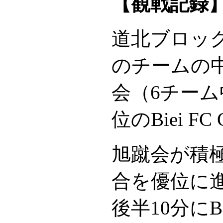
【観戦記録】旭蹴会
道北ブロッ
のチームの
会（6チーム
位のBiei F
旭蹴会が積
合を優位に進
後半10分にB