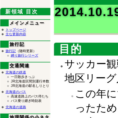
2014.1
新領域 目次
メインメニュー
トップページ
主な更新内容
旅行記
目的
旅行記
（随時更新）
縛り旅行シリーズ
サッカー観
交通関連
北海道の鉄道
地区リーグ
一日散歩きっぷ
JR北海道区間別運行本数
JR北海道の駅名しりとり
この年に
北海道のバス
高速道路上のバス停たち
バス乗り継ぎ時刻表
ったため
北海道の道路
地理関係の小ネタ