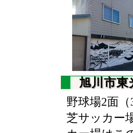
旭川市東
野球場2面（
芝サッカー