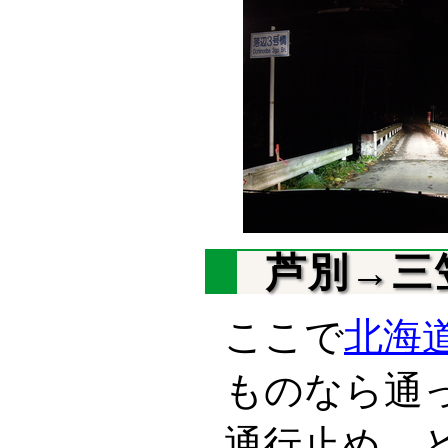
芦別→三
ここで
北海道
ものなら通
通行止め。と