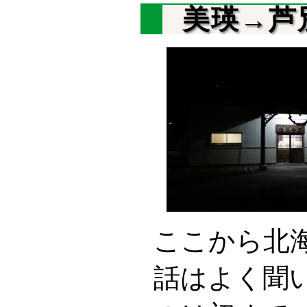
美瑛→芦
ここから北
話はよく聞