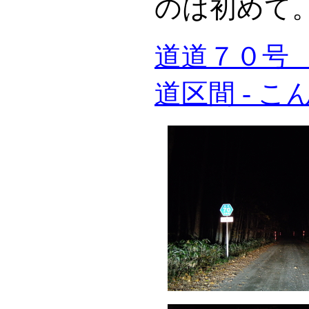
のは初めて
道道７０号
道区間 - 