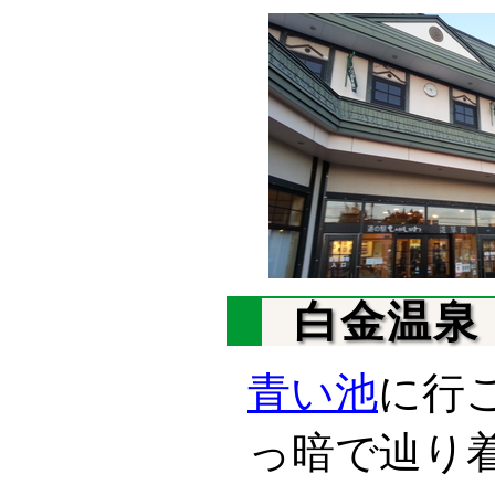
白金温泉
青い池
に行
っ暗で辿り