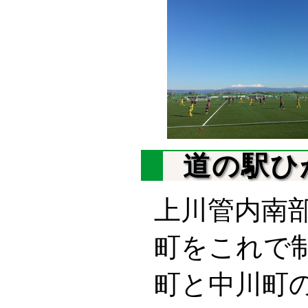
道の駅ひ
上川管内南
町をこれで
町と中川町