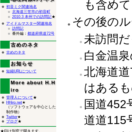
も含めて
初音ミク関連地名
北海道三笠市の初音町
2010.3 本州での訪問記
★
その後のル
アイドルマスター関連地名
訪問記
番外編：
都道府県道72号
未訪問だ
古めのネタ
白金温泉
古めのネタ
お知らせ
北海道道
短縮URLについて
More about H.H
はあるも
iro
管理人について
★
国道45
HHiro.net
★
（ソフトウェアを中心とした
制作物）
道道11
Twitter
★
ブログ
★
★印は別窓で開きます。