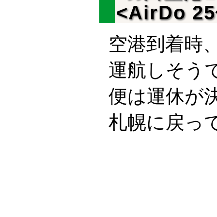
<AirDo 2
空港到着時
運航しそう
便は運休が
札幌に戻っ