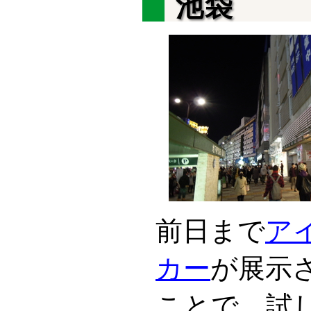
池袋
前日まで
ア
カー
が展示
ことで、試