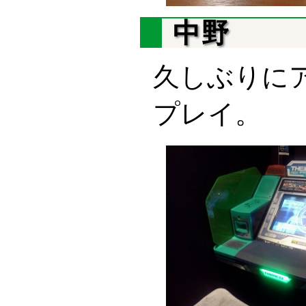
中野
久しぶりに
プレイ。