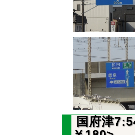
国府津7:5
￥180>