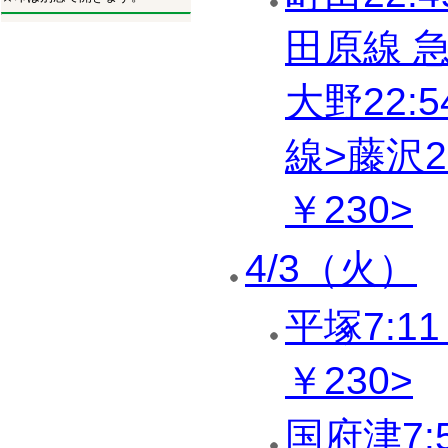
田原線 
大野22:
線>藤沢23
￥230>
4/3（火）
平塚7:1
￥230>
国府津7: