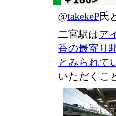
@
takekeP
氏
二宮駅は
ア
香の最寄り
とみられて
いただくこ