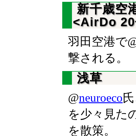
新千歳空港1
<AirDo 2
羽田空港で
撃される。
浅草
@
neuroeco
氏
を少々見た
を散策。