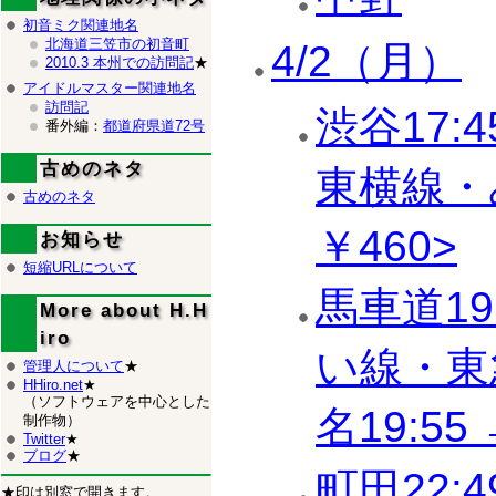
初音ミク関連地名
北海道三笠市の初音町
4/2（月）
2010.3 本州での訪問記
★
アイドルマスター関連地名
訪問記
渋谷17:
番外編：
都道府県道72号
古めのネタ
東横線・
古めのネタ
￥460>
お知らせ
短縮URLについて
馬車道19
More about H.H
iro
い線・東
管理人について
★
HHiro.net
★
（ソフトウェアを中心とした
名19:55
制作物）
Twitter
★
ブログ
★
町田22:
★印は別窓で開きます。