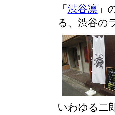
「
渋谷凛
」
る、渋谷の
いわゆる二