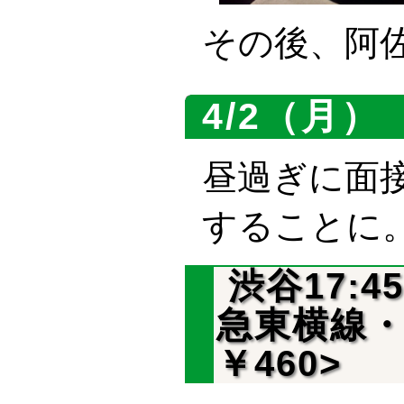
その後、阿
4/2（月）
昼過ぎに面
することに
渋谷17:4
急東横線・
￥460>