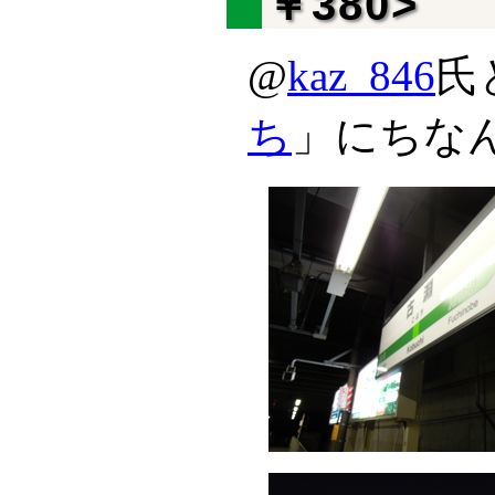
￥380>
@
kaz_846
氏
ち
」にちな