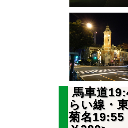
馬車道19:
らい線・東
菊名19:55