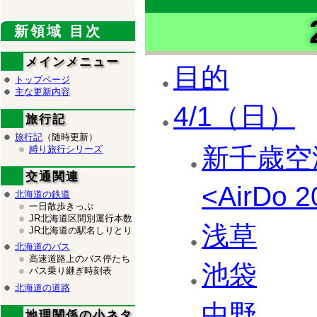
新領域 目次
メインメニュー
目的
トップページ
主な更新内容
4/1（日）
旅行記
旅行記
（随時更新）
新千歳空港
縛り旅行シリーズ
交通関連
<AirDo 
北海道の鉄道
一日散歩きっぷ
JR北海道区間別運行本数
浅草
JR北海道の駅名しりとり
北海道のバス
高速道路上のバス停たち
池袋
バス乗り継ぎ時刻表
北海道の道路
中野
地理関係の小ネタ