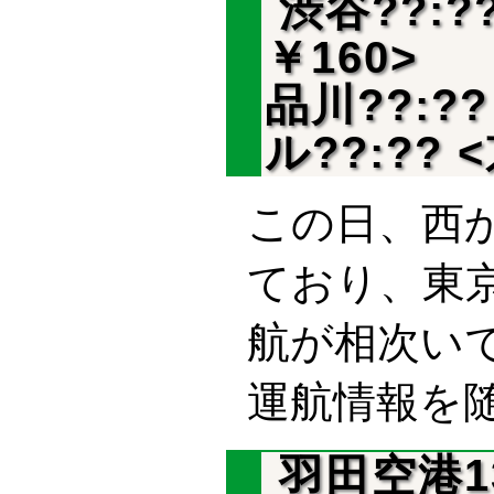
渋谷??:?
￥160>
品川??:
ル??:??
この日、西
ており、東
航が相次い
運航情報を
羽田空港13