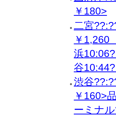
￥180>
二宮??:?
￥1,26
浜10:06
谷10:4
渋谷??:?
￥160>
ーミナル?