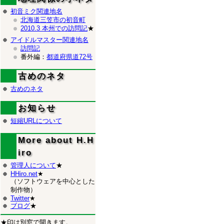
初音ミク関連地名
北海道三笠市の初音町
2010.3 本州での訪問記
★
アイドルマスター関連地名
訪問記
番外編：
都道府県道72号
古めのネタ
古めのネタ
お知らせ
短縮URLについて
More about H.H
iro
管理人について
★
HHiro.net
★
（ソフトウェアを中心とした
制作物）
Twitter
★
ブログ
★
★印は別窓で開きます。