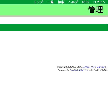
トップ
一覧
検索
ヘルプ
RSS
ログイン
管理
Copyright (C) 2002-2006
H.Hiro（旧：Sinryow）
Powered by
FreeStyleWiki3.6.5
with Perl5.036000