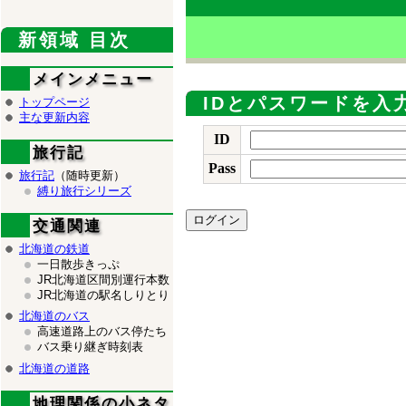
新領域 目次
メインメニュー
IDとパスワードを入
トップページ
主な更新内容
ID
旅行記
Pass
旅行記
（随時更新）
縛り旅行シリーズ
交通関連
北海道の鉄道
一日散歩きっぷ
JR北海道区間別運行本数
JR北海道の駅名しりとり
北海道のバス
高速道路上のバス停たち
バス乗り継ぎ時刻表
北海道の道路
地理関係の小ネタ