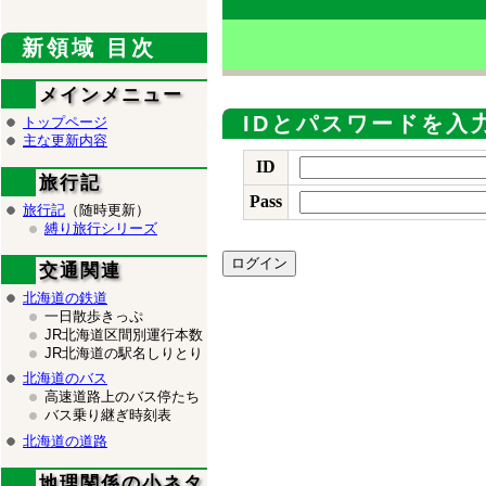
新領域 目次
メインメニュー
IDとパスワードを入
トップページ
主な更新内容
ID
旅行記
Pass
旅行記
（随時更新）
縛り旅行シリーズ
交通関連
北海道の鉄道
一日散歩きっぷ
JR北海道区間別運行本数
JR北海道の駅名しりとり
北海道のバス
高速道路上のバス停たち
バス乗り継ぎ時刻表
北海道の道路
地理関係の小ネタ