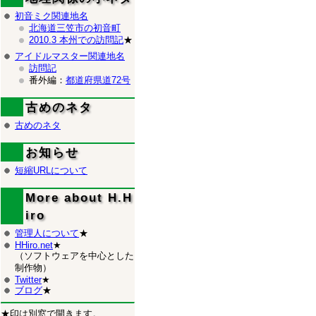
初音ミク関連地名
北海道三笠市の初音町
2010.3 本州での訪問記
★
アイドルマスター関連地名
訪問記
番外編：
都道府県道72号
古めのネタ
古めのネタ
お知らせ
短縮URLについて
More about H.H
iro
管理人について
★
HHiro.net
★
（ソフトウェアを中心とした
制作物）
Twitter
★
ブログ
★
★印は別窓で開きます。