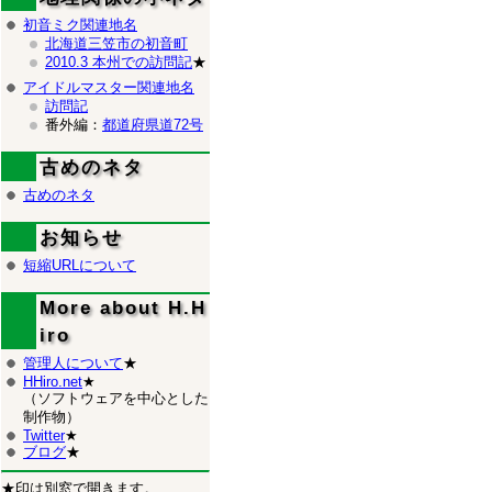
初音ミク関連地名
北海道三笠市の初音町
2010.3 本州での訪問記
★
アイドルマスター関連地名
訪問記
番外編：
都道府県道72号
古めのネタ
古めのネタ
お知らせ
短縮URLについて
More about H.H
iro
管理人について
★
HHiro.net
★
（ソフトウェアを中心とした
制作物）
Twitter
★
ブログ
★
★印は別窓で開きます。