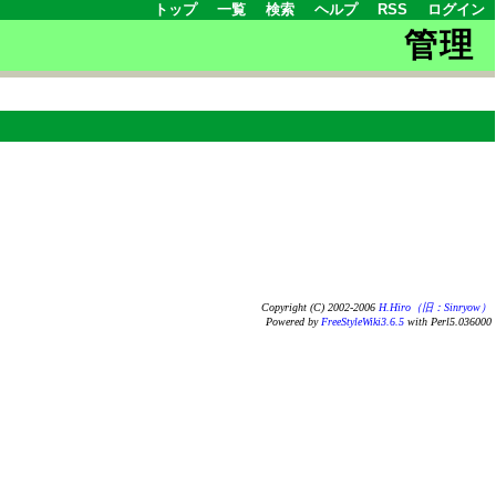
トップ
一覧
検索
ヘルプ
RSS
ログイン
管理
Copyright (C) 2002-2006
H.Hiro（旧：Sinryow）
Powered by
FreeStyleWiki3.6.5
with Perl5.036000