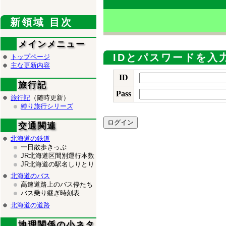
新領域 目次
メインメニュー
IDとパスワードを入
トップページ
主な更新内容
ID
旅行記
Pass
旅行記
（随時更新）
縛り旅行シリーズ
交通関連
北海道の鉄道
一日散歩きっぷ
JR北海道区間別運行本数
JR北海道の駅名しりとり
北海道のバス
高速道路上のバス停たち
バス乗り継ぎ時刻表
北海道の道路
地理関係の小ネタ