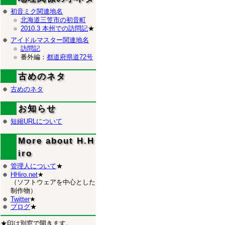
初音ミク関連地名
北海道三笠市の初音町
2010.3 本州での訪問記
★
アイドルマスター関連地名
訪問記
番外編：
都道府県道72号
古めのネタ
古めのネタ
お知らせ
短縮URLについて
More about H.H
iro
管理人について
★
HHiro.net
★
（ソフトウェアを中心とした
制作物）
Twitter
★
ブログ
★
★印は別窓で開きます。