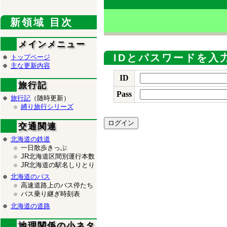
新領域 目次
メインメニュー
IDとパスワードを入
トップページ
主な更新内容
ID
旅行記
Pass
旅行記
（随時更新）
縛り旅行シリーズ
交通関連
北海道の鉄道
一日散歩きっぷ
JR北海道区間別運行本数
JR北海道の駅名しりとり
北海道のバス
高速道路上のバス停たち
バス乗り継ぎ時刻表
北海道の道路
地理関係の小ネタ