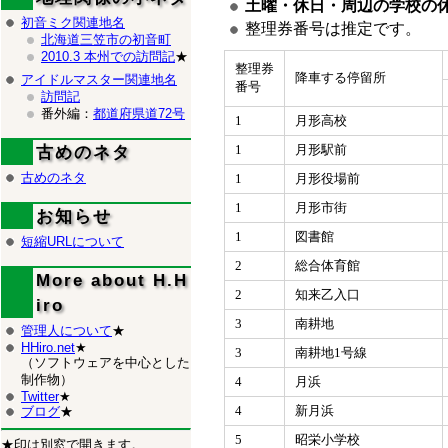
土曜・休日・周辺の学校の
初音ミク関連地名
整理券番号は推定です。
北海道三笠市の初音町
2010.3 本州での訪問記
★
整理券
降車する停留所
アイドルマスター関連地名
番号
訪問記
番外編：
都道府県道72号
1
月形高校
1
月形駅前
古めのネタ
古めのネタ
1
月形役場前
1
月形市街
お知らせ
1
図書館
短縮URLについて
2
総合体育館
More about H.H
2
知来乙入口
iro
3
南耕地
管理人について
★
HHiro.net
★
3
南耕地1号線
（ソフトウェアを中心とした
制作物）
4
月浜
Twitter
★
4
新月浜
ブログ
★
5
昭栄小学校
★印は別窓で開きます。