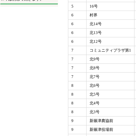
5
16号
6
村界
6
北14号
6
北13号
6
北12号
7
コミュニティプラザ第1
7
北9号
7
北8号
7
北7号
8
北6号
8
北5号
8
北4号
8
北3号
9
新篠津農協前
9
新篠津役場前