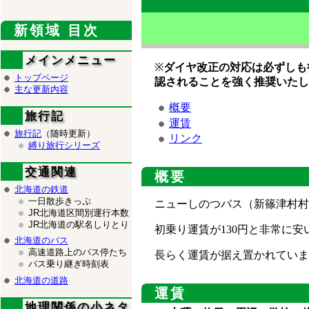
新領域 目次
メインメニュー
※
ダイヤ改正の対応は必ずしも
トップページ
認されることを強く推奨いたし
主な更新内容
概要
旅行記
運賃
旅行記
（随時更新）
リンク
縛り旅行シリーズ
交通関連
概要
北海道の鉄道
一日散歩きっぷ
ニューしのつバス（新篠津村村
JR北海道区間別運行本数
JR北海道の駅名しりとり
初乗り運賃が130円と非常に
北海道のバス
高速道路上のバス停たち
長らく運賃が据え置かれていま
バス乗り継ぎ時刻表
北海道の道路
運賃
地理関係の小ネタ