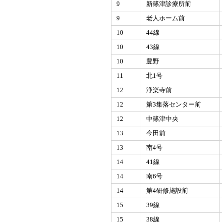
9
新篠津診療所前
9
老人ホーム前
10
44線
10
43線
10
豊野
11
北1号
12
浄楽寺前
12
第3集落センター前
12
中篠津中央
13
今田前
13
南4号
14
41線
14
南6号
14
第4研修施設前
15
39線
15
38線