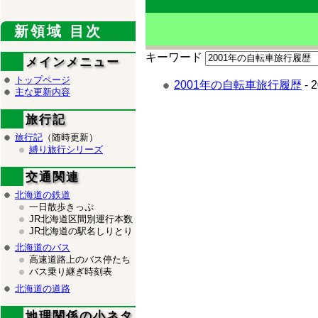
新領域 目次
キーワード
メインメニュー
トップページ
2001年の自転車旅行履歴
-
主な更新内容
旅行記
旅行記
（随時更新）
縛り旅行シリーズ
交通関連
北海道の鉄道
一日散歩きっぷ
JR北海道区間別運行本数
JR北海道の駅名しりとり
北海道のバス
高速道路上のバス停たち
バス乗り継ぎ時刻表
北海道の道路
地理関係の小ネタ