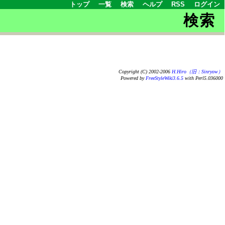
トップ
一覧
検索
ヘルプ
RSS
ログイン
検索
Copyright (C) 2002-2006
H.Hiro（旧：Sinryow）
Powered by
FreeStyleWiki3.6.5
with Perl5.036000