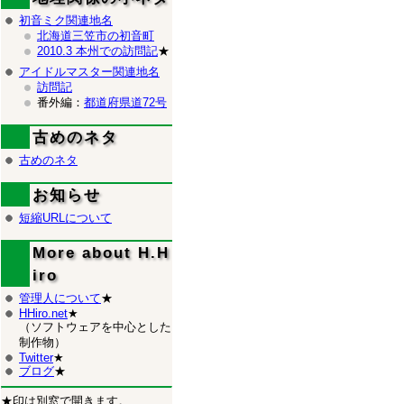
初音ミク関連地名
北海道三笠市の初音町
2010.3 本州での訪問記
★
アイドルマスター関連地名
訪問記
番外編：
都道府県道72号
古めのネタ
古めのネタ
お知らせ
短縮URLについて
More about H.H
iro
管理人について
★
HHiro.net
★
（ソフトウェアを中心とした
制作物）
Twitter
★
ブログ
★
★印は別窓で開きます。