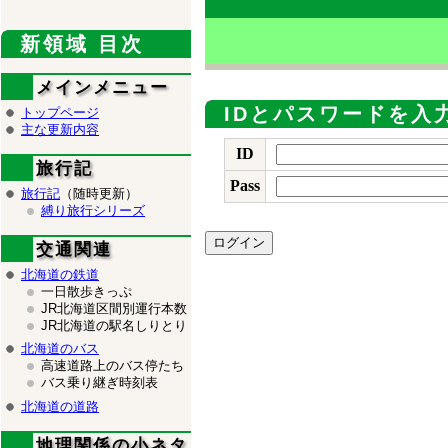
新領域 目次
メインメニュー
IDとパスワードを入
トップページ
主な更新内容
ID
旅行記
Pass
旅行記
（随時更新）
縛り旅行シリーズ
交通関連
北海道の鉄道
一日散歩きっぷ
JR北海道区間別運行本数
JR北海道の駅名しりとり
北海道のバス
高速道路上のバス停たち
バス乗り継ぎ時刻表
北海道の道路
地理関係の小ネタ