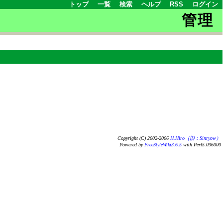
トップ
一覧
検索
ヘルプ
RSS
ログイン
管理
Copyright (C) 2002-2006
H.Hiro（旧：Sinryow）
Powered by
FreeStyleWiki3.6.5
with Perl5.036000