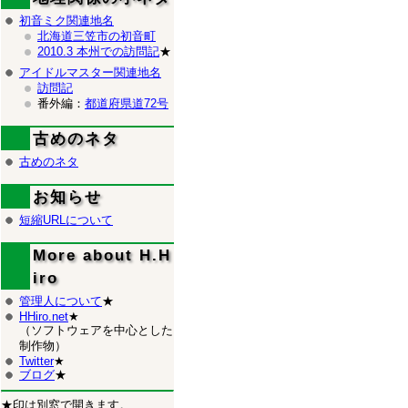
初音ミク関連地名
北海道三笠市の初音町
2010.3 本州での訪問記
★
アイドルマスター関連地名
訪問記
番外編：
都道府県道72号
古めのネタ
古めのネタ
お知らせ
短縮URLについて
More about H.H
iro
管理人について
★
HHiro.net
★
（ソフトウェアを中心とした
制作物）
Twitter
★
ブログ
★
★印は別窓で開きます。