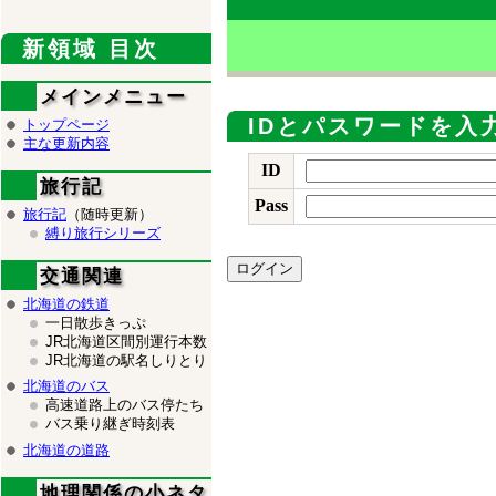
新領域 目次
メインメニュー
IDとパスワードを入
トップページ
主な更新内容
ID
旅行記
Pass
旅行記
（随時更新）
縛り旅行シリーズ
交通関連
北海道の鉄道
一日散歩きっぷ
JR北海道区間別運行本数
JR北海道の駅名しりとり
北海道のバス
高速道路上のバス停たち
バス乗り継ぎ時刻表
北海道の道路
地理関係の小ネタ