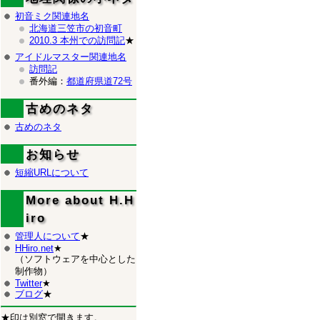
初音ミク関連地名
北海道三笠市の初音町
2010.3 本州での訪問記
★
アイドルマスター関連地名
訪問記
番外編：
都道府県道72号
古めのネタ
古めのネタ
お知らせ
短縮URLについて
More about H.H
iro
管理人について
★
HHiro.net
★
（ソフトウェアを中心とした
制作物）
Twitter
★
ブログ
★
★印は別窓で開きます。