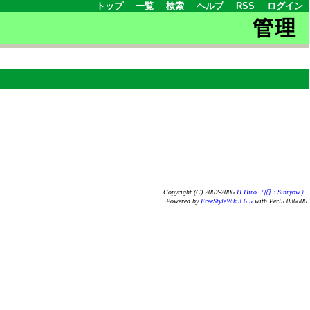
トップ
一覧
検索
ヘルプ
RSS
ログイン
管理
Copyright (C) 2002-2006
H.Hiro（旧：Sinryow）
Powered by
FreeStyleWiki3.6.5
with Perl5.036000